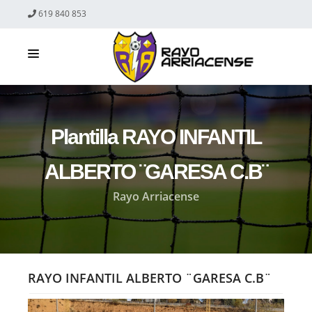
619 840 853
El Club
Equipos
Plantilla RAYO INFANTIL
eSports
ALBERTO ¨GARESA C.B¨
Inscripción
Rayo Arriacense
Oficina Virtual
Noticias
Contacto
RAYO INFANTIL ALBERTO ¨GARESA C.B¨