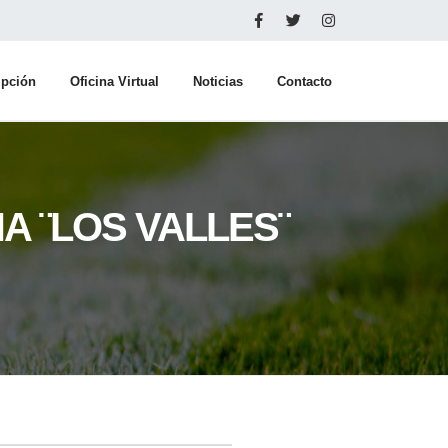
ipción
Oficina Virtual
Noticias
Contacto
NA ¨LOS VALLES¨