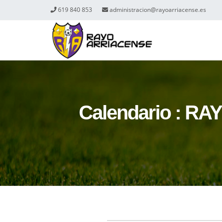
619 840 853
administracion@rayoarriacense.es
Calendario : R