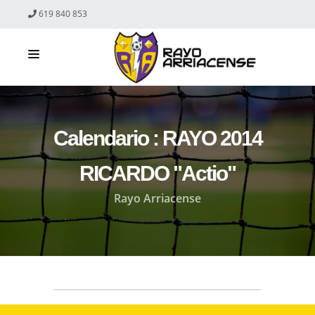
619 840 853
El Club
Equipos
Calendario : RAYO 2014
eSports
RICARDO "Actio"
Inscripción
Rayo Arriacense
Oficina Virtual
Noticias
Contacto